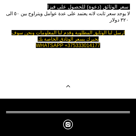
سعر الوثائق (دعوة) للحصول على فيزا
لا يوجد سعر ثابت لانه يعتمد على عدة عوامل ويتراوح بين ٥٠ الى
٣٢٠ دولار
ارسل لنا الوثايق المطلوبة وقدم لنا المعلومات ونحن سوف
نخبرك بسعر الوثاذق الخاصة بك
WHATSAPP +375333014177