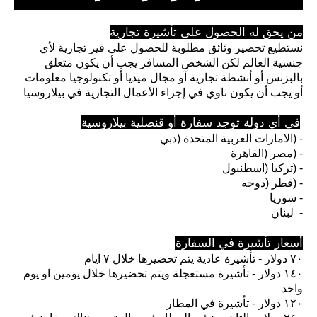
من يحق له الحصول على تأشيرة تجارية
نستطيع تحضير وثائق مطلوبة للحصول على فيز تجارية لأي
جنسية العالم لكن الشخص المسافر يجب أن يكون متعلق
بالبزنس أو أنشطة تجارية آو مجال ميديا أو تكنولوجيا معلومات
أو يجب أن يكون ناوي في إجراء الأعمال التجارية في بيلاروسيا
في أي دولة توجد سفارة أو قنصلية بيلاروسية
الامارات العربية المتحدة (دبي) -
مصر (القاهرة) -
تركيا (اسطنبول) -
قطر (دوحه) -
سوريا -
لبنان -
أسعار تأشيرة في السفارة
٧٠ دولار - تأشيرة عادية يتم تحضيرها خلال ٧ ايام
١٤٠ دولار - تأشيرة مستعجلة ويتم تحضيرها خلال يومين او يوم
واحد
١٢٠ دولار - تأشيرة في المطار