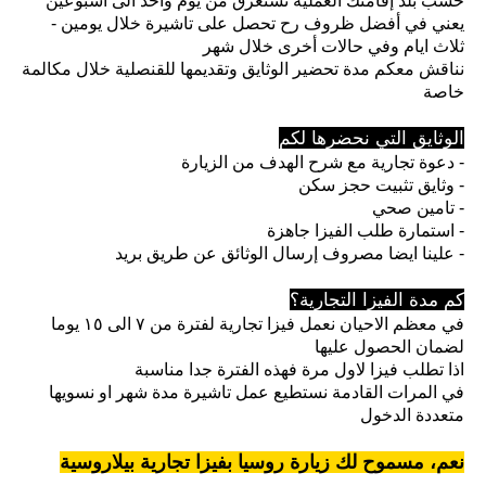
حسب بلد إقامتك العملية تستغرق من يوم واحد الى أسبوعين
يعني في أفضل ظروف رح تحصل على تاشيرة خلال يومين -
ثلاث ايام وفي حالات أخرى خلال شهر
نناقش معكم مدة تحضير الوثايق وتقديمها للقنصلية خلال مكالمة
خاصة
الوثايق التي نحضرها لكم
دعوة تجارية مع شرح الهدف من الزيارة -
وثايق تثبيت حجز سكن -
تامين صحي -
استمارة طلب الفيزا جاهزة -
علينا ايضا مصروف إرسال الوثائق عن طريق بريد -
كم مدة الفيزا التجارية؟
في معظم الاحيان نعمل فيزا تجارية لفترة من ٧ الى ١٥ يوما
لضمان الحصول عليها
اذا تطلب فيزا لاول مرة فهذه الفترة جدا مناسبة
في المرات القادمة نستطيع عمل تاشيرة مدة شهر او نسويها
متعددة الدخول
نعم، مسموح لك زيارة روسيا بفيزا تجارية بيلاروسية